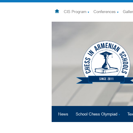
CIS Program
Conferences
Galle
News
School Chess Olympiad
Tex