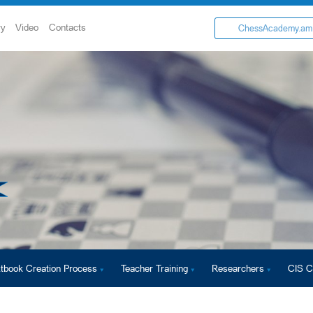
ry
Video
Contacts
ChessAcademy.am
tbook Creation Process
Teacher Training
Researchers
CIS C