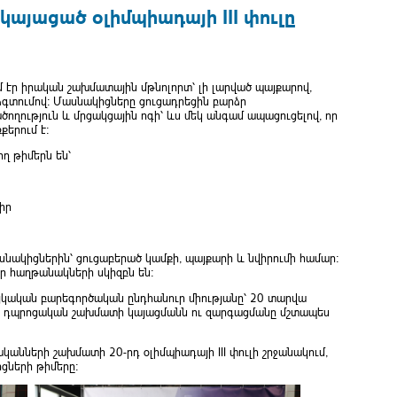
կայացած օլիմպիադայի III փուլը
ւմ էր իրական շախմատային մթնոլորտ՝ լի լարված պայքարով,
ձգտումով։ Մասնակիցները ցուցադրեցին բարձր
ություն և մրցակցային ոգի՝ ևս մեկ անգամ ապացուցելով, որ
երում է։
ղ թիմերն են՝
իր
սնակիցներին՝ ցուցաբերած կամքի, պայքարի և նվիրումի համար։
որ հաղթանակների սկիզբն են։
այկական բարեգործական ընդհանուր միությանը՝ 20 տարվա
ն դպրոցական շախմատի կայացմանն ու զարգացմանը մշտապես
կանների շախմատի 20-րդ օլիմպիադայի III փուլի շրջանակում,
ցների թիմերը։