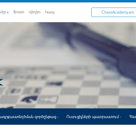
ներ
Ֆոտո
Վիդեո
Կապ
ChessAcademy.am
ագրքաստեղծման գործընթաց
Ուսուցիչների պատրաստում
Հե