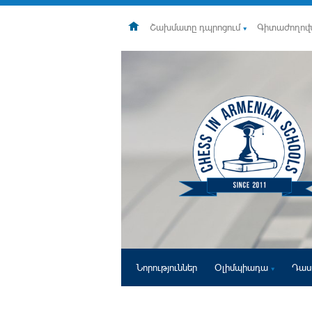
Շախմատը դպրոցում
Գիտաժողով
Նորություններ
Օլիմպիադա
Դաս