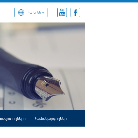
Հայերեն
տազոտողներ
Համակարգողներ