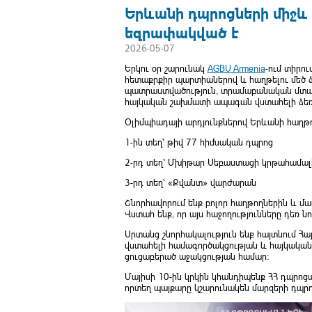
Երևանի դպրոցների միջև 
եզրափակված է
2026-05-07
Երկու օր շարունակ
AGBU Armenia
-ում տիրո
հետաքրքիր պարտիաներով և հաղթելու մեծ 
պատրաստվածություն, տրամաբանական մտածող
հայկական շախմատի ապագան վստահելի ձեռք
Օլիմպիադայի արդյունքներով Երևանի հաղթո
1-ին տեղ՝ թիվ 77 հիմնական դպրոց
2-րդ տեղ՝ Մխիթար Սեբաստացի կրթահամալ
3-րդ տեղ՝ «Քվանտ» վարժարան
Շնորհավորում ենք բոլոր հաղթողներին և մա
Վստահ ենք, որ այս հաջողությունները դեռ ն
Սրտանց շնորհակալություն ենք հայտնում Հ
վստահելի համագործակցության և հայկակա
ցուցաբերած աջակցության համար:
Մայիսի 10-ին կրկին կհանդիպենք ՀՀ դպրոցա
որտեղ պայքարը կշարունակեն մարզերի դպրո